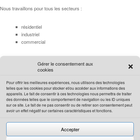
Nous travaillons pour tous les secteurs :
résidentiel
industriel
commercial
Gérer le consentement aux
agroalimentaire
cookies
institutionnel
maritime
Pour offrir les meilleures expériences, nous utilisons des technologies
telles que les cookies pour stocker et/ou accéder aux informations des
appareils. Le fait de consentir à ces technologies nous permettra de traiter
des données telles que le comportement de navigation ou les ID uniques
sur ce site. Le fait de ne pas consentir ou de retirer son consentement peut
avoir un effet négatif sur certaines caractéristiques et fonctions.
Tous droits réservés 2023
Bio Pro Extermination
Accepter
Permis : P 10213 – P 10214