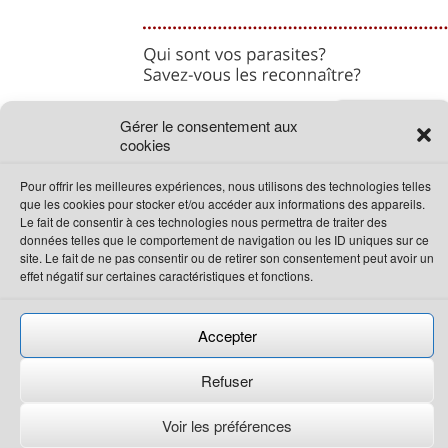
Gérer le consentement aux
cookies
Pour offrir les meilleures expériences, nous utilisons des technologies telles
que les cookies pour stocker et/ou accéder aux informations des appareils.
Le fait de consentir à ces technologies nous permettra de traiter des
données telles que le comportement de navigation ou les ID uniques sur ce
Tous droits réservés 2023
Bio Pro Extermination
site. Le fait de ne pas consentir ou de retirer son consentement peut avoir un
effet négatif sur certaines caractéristiques et fonctions.
Permis : P 10213 – P 10214
Accepter
Refuser
Propulsé par
Concept Signature
(Les Pros Du Web)
Voir les préférences